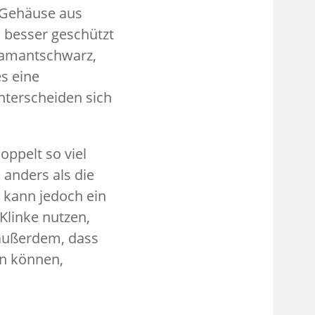
n Gehäuse aus
h besser geschützt
Diamantschwarz,
es eine
nterscheiden sich
oppelt so viel
 anders als die
, kann jedoch ein
Klinke nutzen,
außerdem, dass
en können,