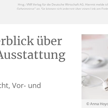
rblick über
Ausstattung
cht, Vor- und
© Anna Hoych