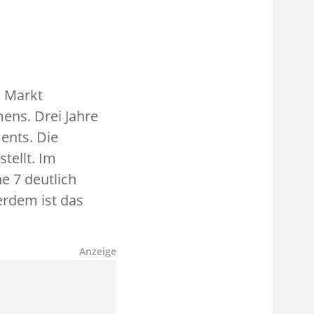
n Markt
ns. Drei Jahre
ents. Die
tellt. Im
e 7 deutlich
ßerdem ist das