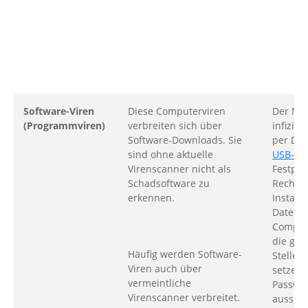
Software-Viren
Diese Computerviren
Der Nut
(Programmviren)
verbreiten sich über
infizier
Software-Downloads. Sie
per Do
sind ohne aktuelle
USB-Sti
Virenscanner nicht als
Festpla
Schadsoftware zu
Rechner
erkennen.
Installa
Datei k
Comput
die ge
Häufig werden Software-
Stellen
Viren auch über
setzen 
vermeintliche
Passwör
Virenscanner verbreitet.
ausspä