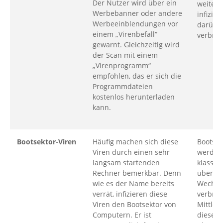
Der Nutzer wird über ein
weitere
Werbebanner oder andere
infizie
Werbeeinblendungen vor
darübe
einem „Virenbefall“
verbre
gewarnt. Gleichzeitig wird
der Scan mit einem
„Virenprogramm“
empfohlen, das er sich die
Programmdateien
kostenlos herunterladen
kann.
Bootsektor-Viren
Häufig machen sich diese
Bootsek
Viren durch einen sehr
werden
langsam startenden
klassis
Rechner bemerkbar. Denn
über
wie es der Name bereits
Wechse
verrät, infizieren diese
verbreit
Viren den Bootsektor von
Mittlerw
Computern. Er ist
diesen 