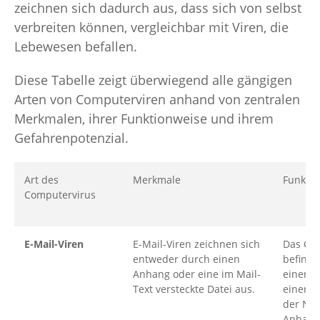
zeichnen sich dadurch aus, dass sich von selbst
verbreiten können, vergleichbar mit Viren, die
Lebewesen befallen.
Diese Tabelle zeigt überwiegend alle gängigen
Arten von Computerviren anhand von zentralen
Merkmalen, ihrer Funktionweise und ihrem
Gefahrenpotenzial.
Art des
Merkmale
Funkti
Computervirus
E-Mail-Viren
E-Mail-Viren zeichnen sich
Das Co
entweder durch einen
befindet
Anhang oder eine im Mail-
einem 
Text versteckte Datei aus.
einer E
der Nut
Anhang 