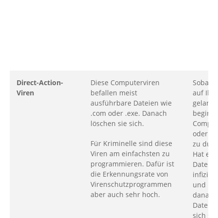
Direct-Action-
Diese Computerviren
Sobald 
Viren
befallen meist
auf Ihr
ausführbare Dateien wie
gelandet
.com oder .exe. Danach
beginnt
löschen sie sich.
Comput
oder .c
Für Kriminelle sind diese
zu dur
Viren am einfachsten zu
Hat es 
programmieren. Dafür ist
Dateien
die Erkennungsrate von
infizier
Virenschutzprogrammen
und lös
aber auch sehr hoch.
danach.
Dateien
sich sch