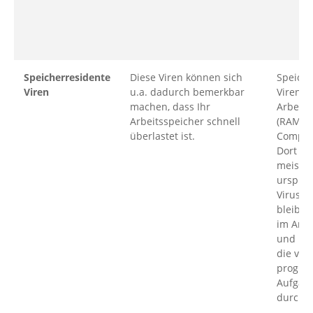
Speicherresidente
Diese Viren können sich
Speiche
Viren
u.a. dadurch bemerkbar
Viren n
machen, dass Ihr
Arbeits
Arbeitsspeicher schnell
(RAM) 
überlastet ist.
Comput
Dort en
meist d
ursprün
Virusda
bleiben
im Arbe
und kö
die von
progra
Aufgab
durchf