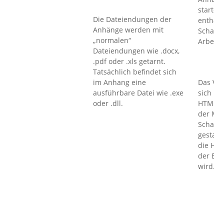
startet 
Die Dateiendungen der
enthalt
Anhänge werden mit
Schadso
„normalen“
Arbeit.
Dateiendungen wie .docx,
.pdf oder .xls getarnt.
Tatsächlich befindet sich
im Anhang eine
Das Vir
ausführbare Datei wie .exe
sich in
oder .dll.
HTML-T
der Mai
Schadc
gestart
die HTM
der E-M
wird.