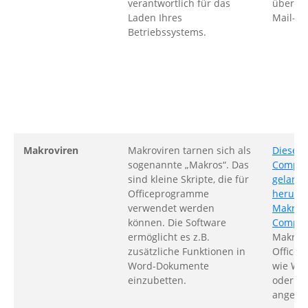
verantwortlich für das
überwie
Laden Ihres
Mail-A
Betriebssystems.
Makroviren
Makroviren tarnen sich als
Diese
sogenannte „Makros“. Das
Comput
sind kleine Skripte, die für
gelang
Officeprogramme
herunt
verwendet werden
Makros 
können. Die Software
Comput
ermöglicht es z.B.
Makros
zusätzliche Funktionen in
Office
Word-Dokumente
wie Wor
einzubetten.
oder Po
angebo