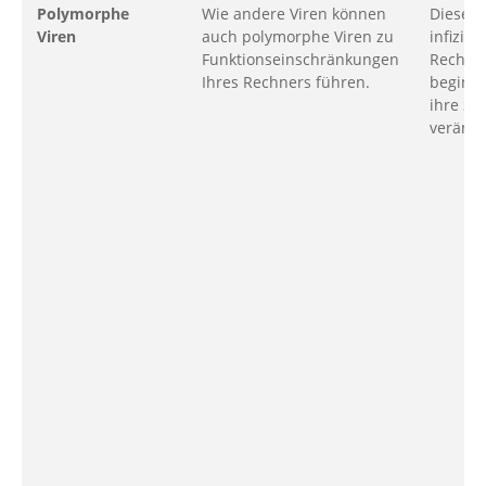
Polymorphe
Wie andere Viren können
Diese V
Viren
auch polymorphe Viren zu
infizie
Funktionseinschränkungen
Rechne
Ihres Rechners führen.
beginn
ihre St
veränd