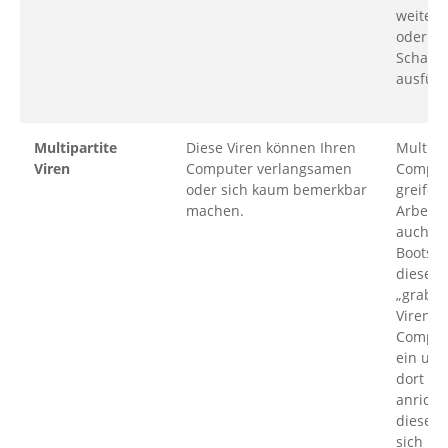
weiterv
oder se
Schadc
ausfüh
Multipartite
Diese Viren können Ihren
Multipa
Viren
Computer verlangsamen
Comput
oder sich kaum bemerkbar
greifen
machen.
Arbeits
auch d
Bootsek
diese W
„graben
Viren se
Comput
ein un
dort S
anricht
dieser 
sich nic