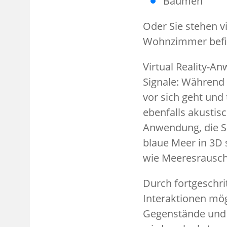
Bäumen
Oder Sie stehen v
Wohnzimmer bef
Virtual Reality-A
Signale: Während S
vor sich geht und
ebenfalls akustisch
Anwendung, die Si
blaue Meer in 3D 
wie Meeresrausch
Durch fortgeschr
Interaktionen mögl
Gegenstände und O