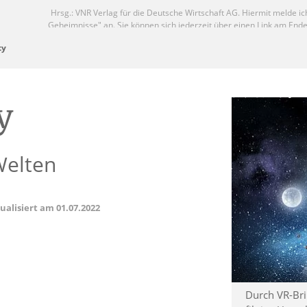
ty
y
 Welten
tualisiert am
01.07.2022
Durch VR-Bri