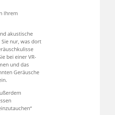
in Ihrem
und akustische
 Sie nur, was dort
eräuschkulisse
Sie bei einer VR-
lmen und das
önnten Geräusche
ein.
 außerdem
assen
einzutauchen“