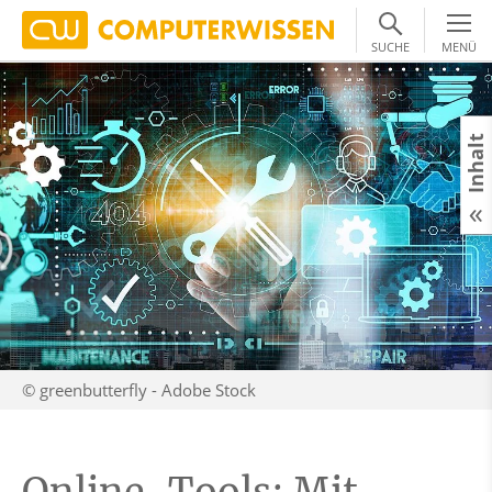
SUCHE
MENÜ
Inhalt
© greenbutterfly - Adobe Stock