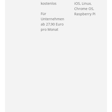
kostenlos
iOS, Linux,
k
Chrome OS,
Für
Raspberry Pi
e
Unternehmen
M
ab 27,90 Euro
u
pro Monat
ü
f
S
d
u
d
d
v
s
o
s
e
a