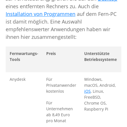
eines entfernten Rechners zu. Auch die
Installation von Programmen
auf dem Fern-PC
ist damit möglich. Eine Auswahl
empfehlenswerter Anwendungen haben wir
ihnen hier zusammengestellt:
Fernwartungs-
Preis
Unterstützte
I
Tools
Betriebssysteme
B
Anydesk
Für
Windows,
A
Privatanwender
macOS, Android,
s
kostenlos
iOS
, Linux,
F
FreeBSD,
Für
Chrome OS,
R
Unternehmen
Raspberry Pi
H
ab 8,49 Euro
pro Monat
S
e