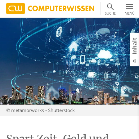
SUCHE
MENÜ
Inhalt
© metamorworks - Shutterstock