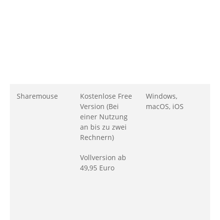
d
i
Z
e
e
U
Sharemouse
Kostenlose Free
Windows,
B
Version (Bei
macOS, iOS
h
einer Nutzung
u
an bis zu zwei
P
Rechnern)
d
Vollversion ab
R
49,95 Euro
e
N
e
s
E
z