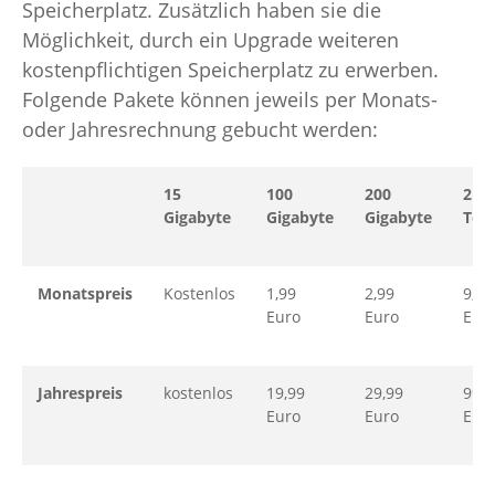
Speicherplatz. Zusätzlich haben sie die
Möglichkeit, durch ein Upgrade weiteren
kostenpflichtigen Speicherplatz zu erwerben.
Folgende Pakete können jeweils per Monats-
oder Jahresrechnung gebucht werden:
15
100
200
2
Gigabyte
Gigabyte
Gigabyte
Ter
Monatspreis
Kostenlos
1,99
2,99
9,99
Euro
Euro
Eur
Jahrespreis
kostenlos
19,99
29,99
99,9
Euro
Euro
Eur