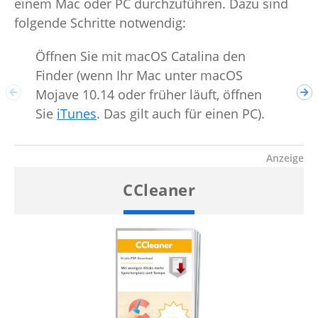
einem Mac oder PC durchzuführen. Dazu sind
folgende Schritte notwendig:
Öffnen Sie mit macOS Catalina den
Finder (wenn Ihr Mac unter macOS
Sch
Mojave 10.14 oder früher läuft, öffnen
tou
Sie
iTunes
. Das gilt auch für einen PC).