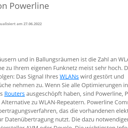
von Powerline
tualisiert am
27.06.2022
usern und in Ballungsräumen ist die Zahl an WL
e zu Ihrem eigenen Funknetz meist sehr hoch. D
gen: Das Signal Ihres
WLANs
wird gestört und
che nehmen zu. Wenn Sie alle Optimierungen i
es
Routers
ausgeschöpft haben, sind Powerline,
 Alternative zu WLAN-Repeatern. Powerline Com
Übertragungsverfahren, das die vorhandenen elekt
r Datenübertragung nutzt. Die dazu notwendige
Hersteller AVM oder Devolo. Die wichtigsten Inf