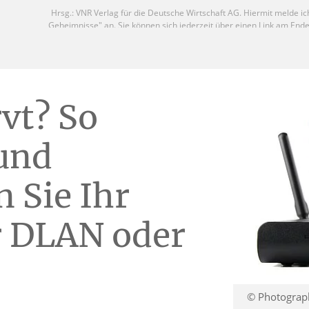
vt? So
 und
 Sie Ihr
r DLAN oder
© Photograph