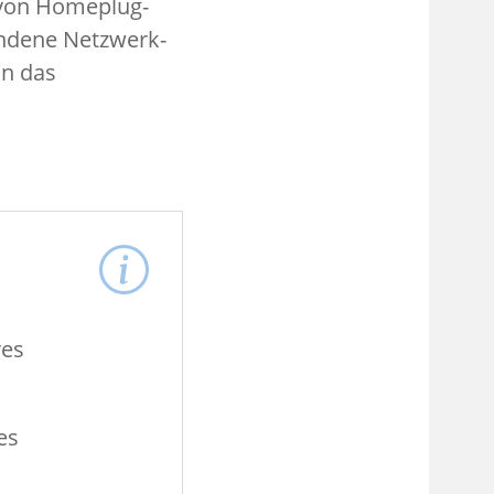
 von Homeplug-
undene Netzwerk-
an das
res
es