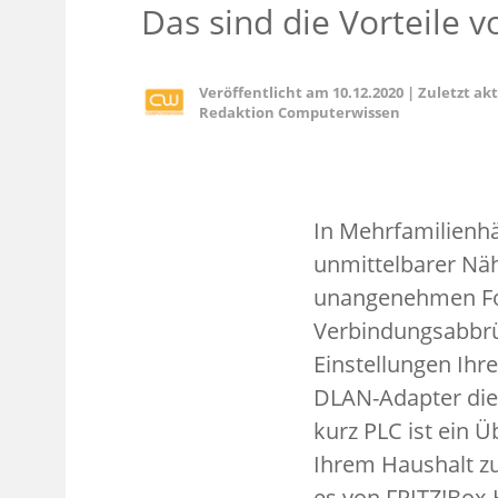
Das sind die Vorteile 
Veröffentlicht am
10.12.2020
|
Zuletzt ak
Redaktion Computerwissen
In Mehrfamilienhä
unmittelbarer Näh
unangenehmen Fol
Verbindungsabbrü
Einstellungen Ihr
DLAN-Adapter die
kurz PLC ist ein 
Ihrem Haushalt zu
es von FRITZ!Box-