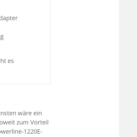
dapter
ng
ht es
onsten wäre ein
oweit zum Vorteil
owerline-1220E-