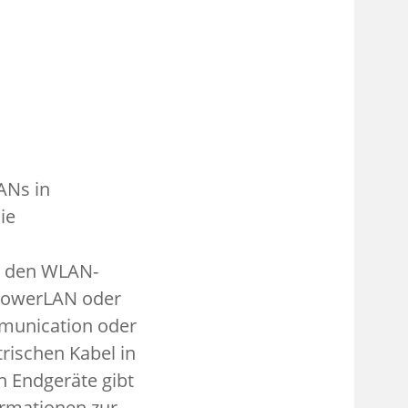
ANs in
ie
n den WLAN-
 PowerLAN oder
munication oder
rischen Kabel in
n Endgeräte gibt
ormationen zur