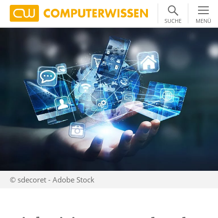
SUCHE
MENÜ
© sdecoret - Adobe Stock