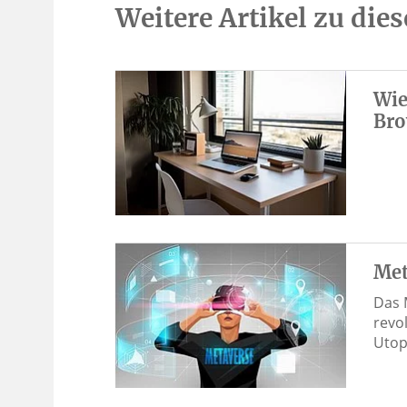
Weitere Artikel zu di
Wie
Bro
Met
Das 
revo
Utop