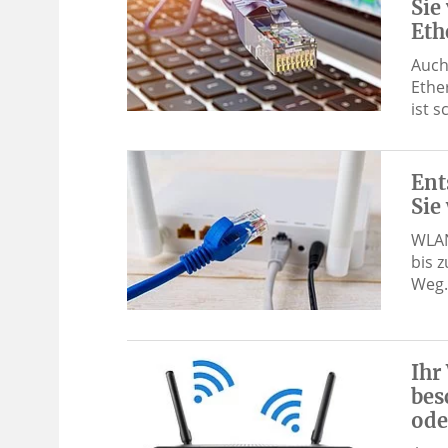
Sie
Eth
Auch
Ether
ist 
Ent
Sie
WLAN
bis 
Weg.
Ihr
bes
ode