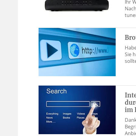
Ihr 
Nach
tune
Bro
Habe
Sie 
soll
Int
dur
im 
Dank
Begri
Anbie