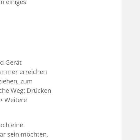
n einiges
nd Gerät
 immer erreichen
rziehen, zum
iche Weg: Drücken
> Weitere
och eine
ar sein möchten,