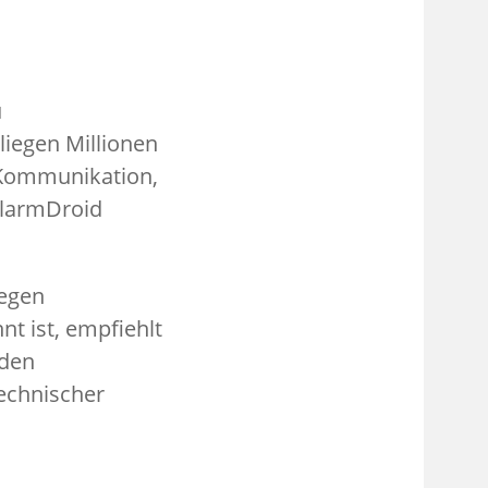
u
iegen Millionen
 Kommunikation,
AlarmDroid
gegen
t ist, empfiehlt
 den
technischer