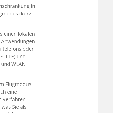
inschränkung in
ugmodus (kurz
s einen lokalen
se Anwendungen
ltelefons oder
S, LTE) und
FC und WLAN
 Im Flugmodus
ch eine
-Verfahren
, was Sie als