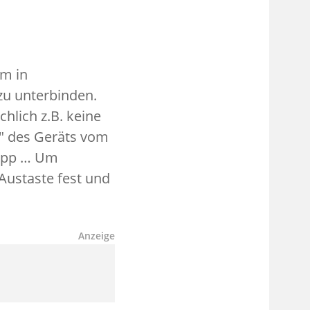
um in
zu unterbinden.
hlich z.B. keine
e" des Geräts vom
-App … Um
/Austaste fest und