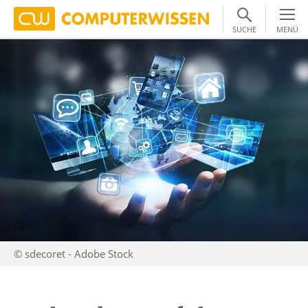
SUCHE
MENÜ
© sdecoret - Adobe Stock