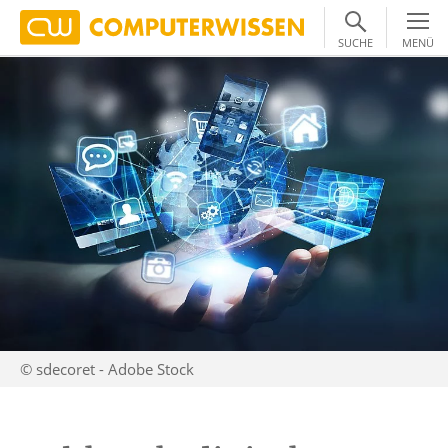
SUCHE
MENÜ
© sdecoret - Adobe Stock