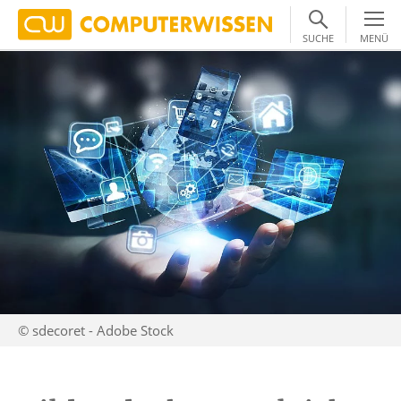
SUCHE
MENÜ
© sdecoret - Adobe Stock