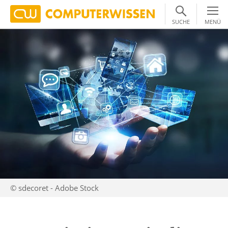
SUCHE
MENÜ
© sdecoret - Adobe Stock