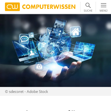
SUCHE
MENÜ
© sdecoret - Adobe Stock