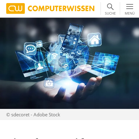
SUCHE
MENÜ
© sdecoret - Adobe Stock