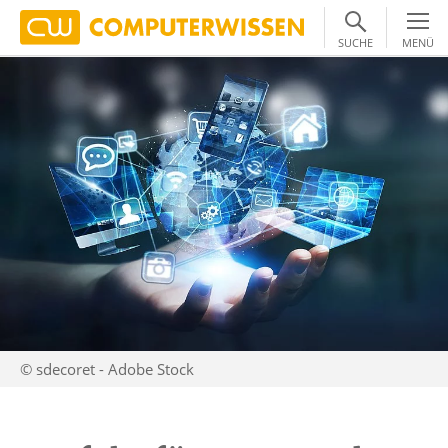
SUCHE
MENÜ
© sdecoret - Adobe Stock