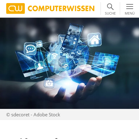
SUCHE
MENÜ
© sdecoret - Adobe Stock