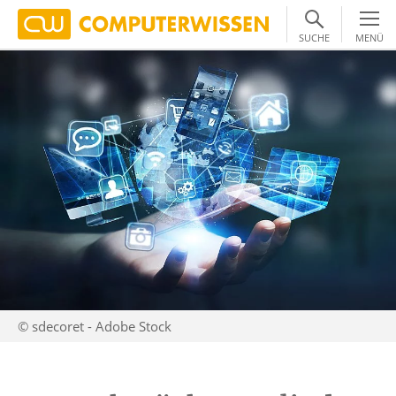
SUCHE
MENÜ
© sdecoret - Adobe Stock