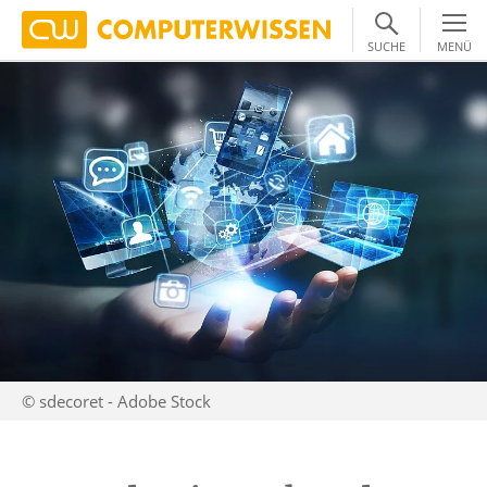
SUCHE
MENÜ
© sdecoret - Adobe Stock