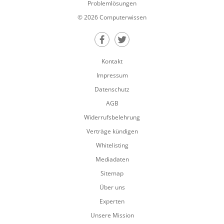
Problemlösungen
© 2026 Computerwissen
Teilen auf Facebook
Teilen auf Twitter
Kontakt
Impressum
Datenschutz
AGB
Widerrufsbelehrung
Verträge kündigen
Whitelisting
Mediadaten
Sitemap
Über uns
Experten
Unsere Mission