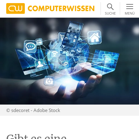
SUCHE
MENÜ
© sdecoret - Adobe Stock