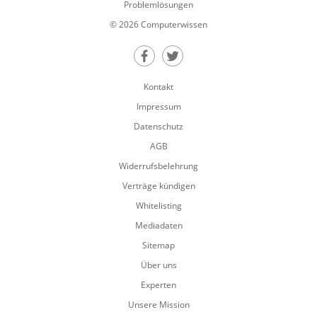
Problemlösungen
© 2026 Computerwissen
Teilen auf Facebook
Teilen auf Twitter
Kontakt
Impressum
Datenschutz
AGB
Widerrufsbelehrung
Verträge kündigen
Whitelisting
Mediadaten
Sitemap
Über uns
Experten
Unsere Mission