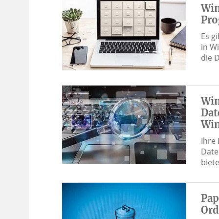
Win
Pro
Es g
in W
die 
Win
Dat
Win
Ihre
Date
biet
Pap
Ord