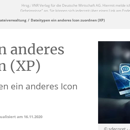
ateiverwaltung
Dateitypen ein anderes Icon zuordnen (XP)
n anderes
n (XP)
en ein anderes Icon
tualisiert am
16.11.2020
© sdecoret -