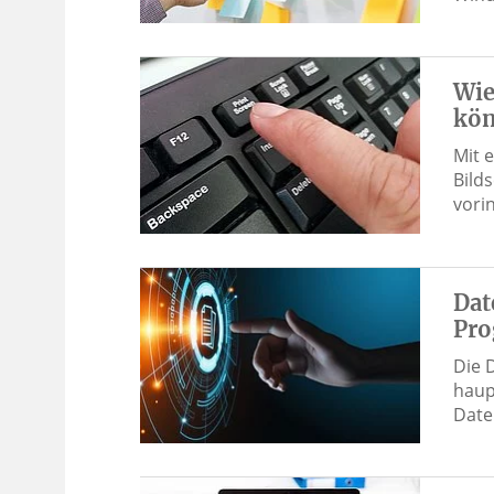
Wie
kö
Mit 
Bild
vori
Dat
Pro
Die 
haup
Date