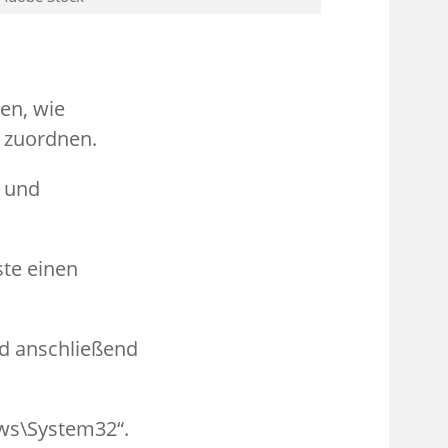
en, wie
n zuordnen.
“ und
ste einen
nd anschließend
ws\System32“.