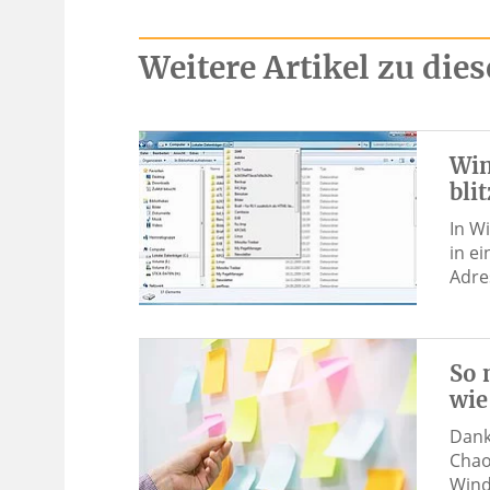
Weitere Artikel zu di
Win
bli
In W
in e
Adre
So 
wie
Dank
Chao
Wind