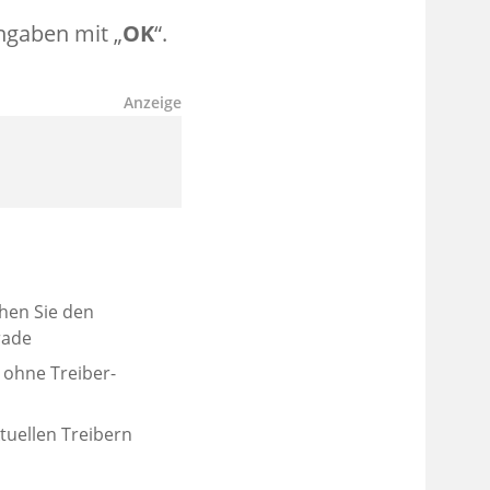
ngaben mit „
OK
“.