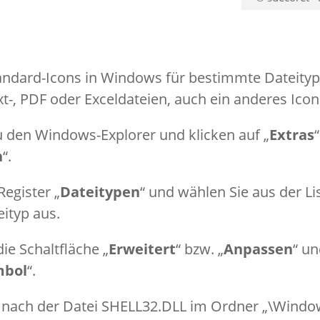
andard-Icons in Windows für bestimmte Dateityp
xt-, PDF oder Exceldateien, auch ein anderes Ico
u den Windows-Explorer und klicken auf „
Extras
n
“.
Register „
Dateitypen
“ und wählen Sie aus der Li
ityp aus.
die Schaltfläche „
Erweitert
“ bzw. „
Anpassen
“ u
mbol
“.
 nach der Datei SHELL32.DLL im Ordner „\Windo