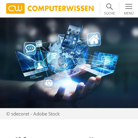
SUCHE
MENÜ
© sdecoret - Adobe Stock