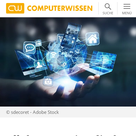
SUCHE
MENÜ
© sdecoret - Adobe Stock