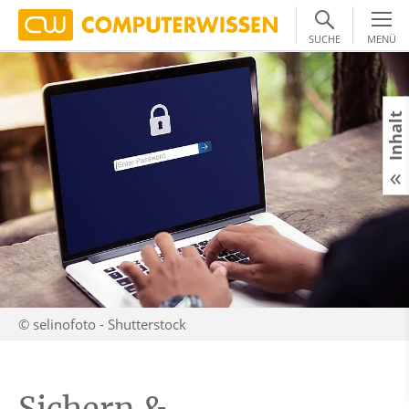
SUCHE
MENÜ
Inhalt
© selinofoto - Shutterstock