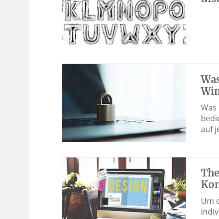
Was
Win
Was 
bedi
auf 
The
Kom
Um d
indi