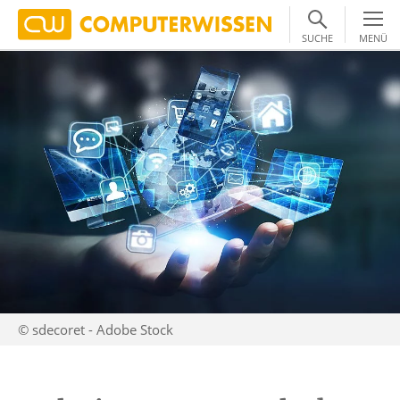
SUCHE
MENÜ
© sdecoret - Adobe Stock