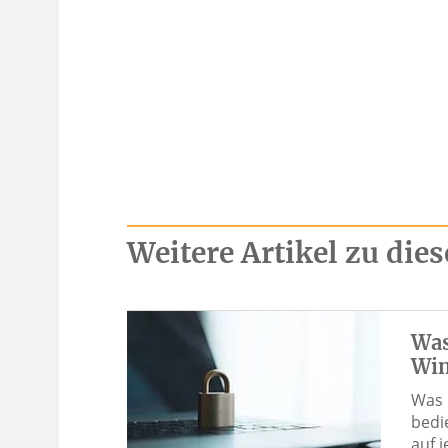
Weitere Artikel zu di
Was
Win
Was 
bedi
auf 