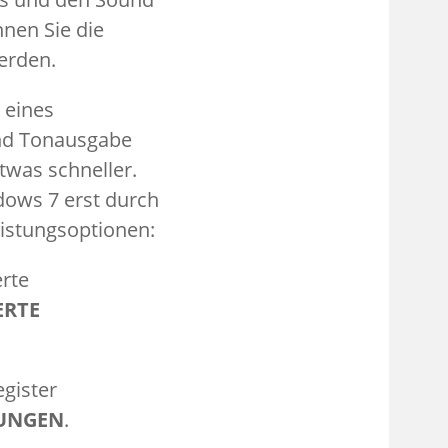
nen Sie die
erden.
 eines
und Tonausgabe
twas schneller.
ndows 7 erst durch
eistungsoptionen:
erte
ERTE
gister
LUNGEN
.