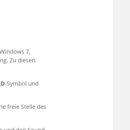
 Windows 7,
ng. Zu diesen
AD
-Symbol und
e freie Stelle des
gns und den Sound