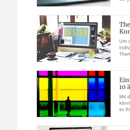
The
Kom
Um d
indi
Them
Ein
10 
Mit 
könn
es I