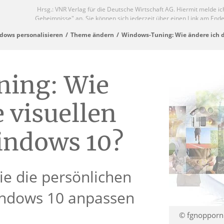
dows personalisieren
Theme ändern
Windows-Tuning: Wie ändere ich d
ing: Wie
e visuellen
Windows 10?
Sie die persönlichen
indows 10 anpassen
© fgnopporn