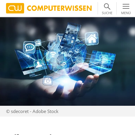
SUCHE
MENÜ
© sdecoret - Adobe Stock