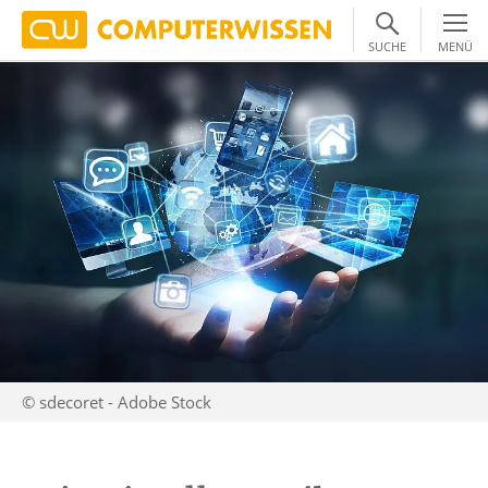
SUCHE
MENÜ
© sdecoret - Adobe Stock