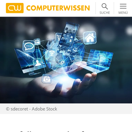
SUCHE
MENÜ
© sdecoret - Adobe Stock