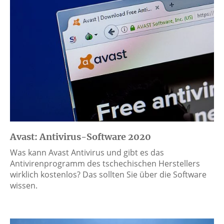
Avast: Antivirus-Software 2020
Was kann Avast Antivirus und gibt es das
Antivirenprogramm des tschechischen Herstellers
wirklich kostenlos? Das sollten Sie über die Software
wissen.