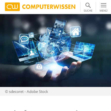
SUCHE
MENÜ
© sdecoret - Adobe Stock