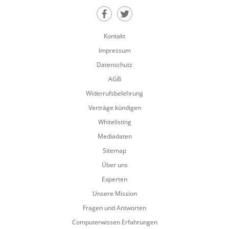
Teilen auf Facebook
Teilen auf Twitter
Kontakt
Impressum
Datenschutz
AGB
Widerrufsbelehrung
Verträge kündigen
Whitelisting
Mediadaten
Sitemap
Über uns
Experten
Unsere Mission
Fragen und Antworten
Computerwissen Erfahrungen