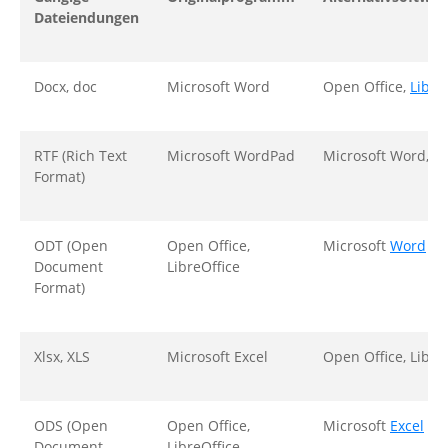
Dateiendungen
Docx, doc
Microsoft Word
Open Office,
Libre
RTF (Rich Text
Microsoft WordPad
Microsoft Word, O
Format)
ODT (Open
Open Office,
Microsoft
Word
Document
LibreOffice
Format)
Xlsx, XLS
Microsoft Excel
Open Office, Libre
ODS (Open
Open Office,
Microsoft
Excel
Document
LibreOffice