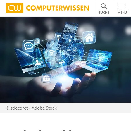
SUCHE
MENÜ
© sdecoret - Adobe Stock