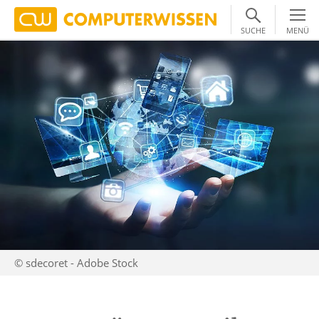
SUCHE
MENÜ
© sdecoret - Adobe Stock