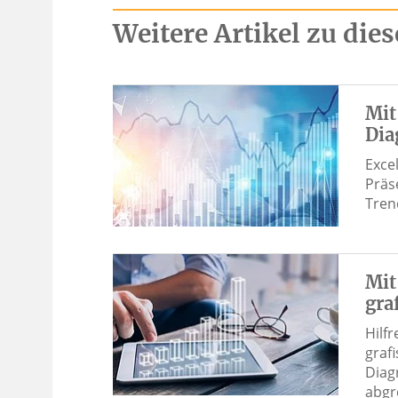
Weitere Artikel zu di
Mit
Dia
Exce
Präs
Tren
Mit
gra
Hilf
graf
Diag
abg