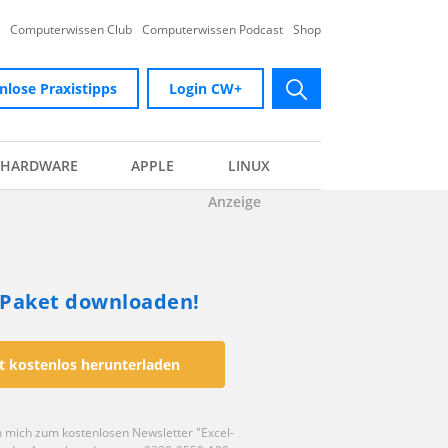
Computerwissen Club
Computerwissen Podcast
Shop
nlose Praxistipps
Login CW+
submit
HARDWARE
APPLE
LINUX