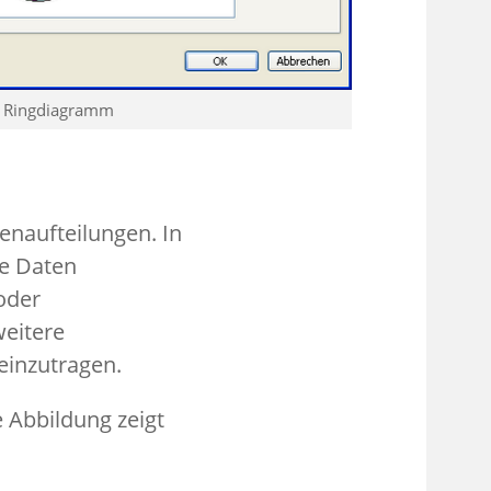
s Ringdiagramm
enaufteilungen. In
re Daten
oder
weitere
einzutragen.
 Abbildung zeigt