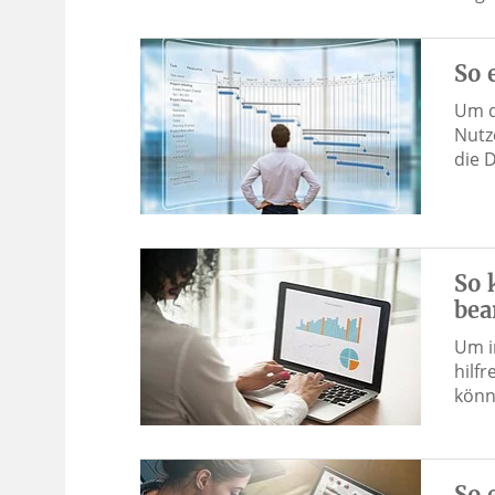
So 
Um d
Nutz
die 
So 
bea
Um i
hilf
könn
So 