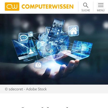
SUCHE
MENÜ
© sdecoret - Adobe Stock