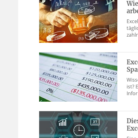
Wie
arb
Exce
tägl
zahl
Exc
Spa
Wiss
ist?
Info
Die
Exc