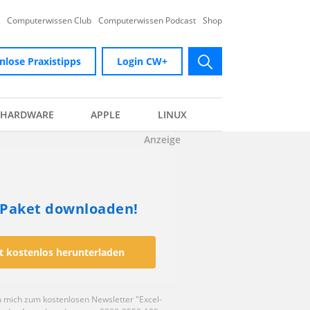
Computerwissen Club
Computerwissen Podcast
Shop
nlose Praxistipps
Login CW+
submit
HARDWARE
APPLE
LINUX