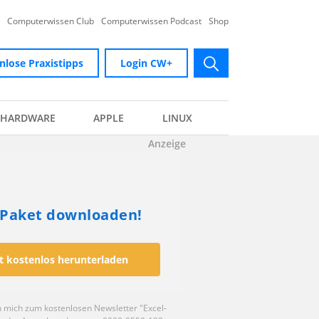
Computerwissen Club
Computerwissen Podcast
Shop
nlose Praxistipps
Login CW+
submit
HARDWARE
APPLE
LINUX