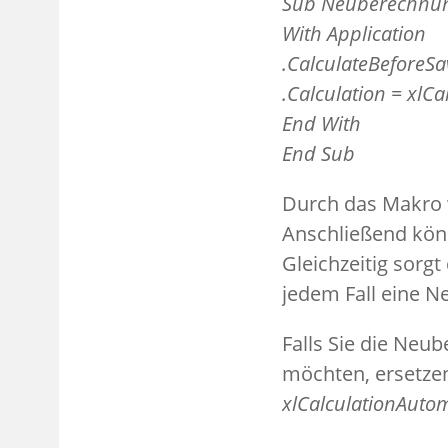
Sub Neuberechnun
With Application
.CalculateBeforeSa
.Calculation = xlC
End With
End Sub
Durch das Makro 
Anschließend kön
Gleichzeitig sorg
jedem Fall eine 
Falls Sie die Ne
möchten, ersetzen
xlCalculationAutom