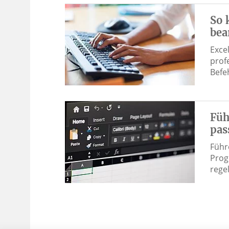
So 
bea
Exce
profe
Befe
Füh
pas
Führ
Prog
rege