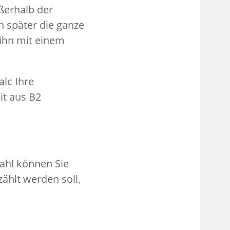
ußerhalb der
ch später die ganze
 ihn mit einem
alc Ihre
it aus B2
 Zahl können Sie
ählt werden soll,