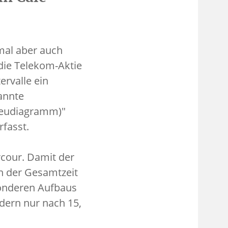
mal aber auch
 die Telekom-Aktie
ervalle ein
annte
treudiagramm)"
rfasst.
rcour. Damit der
n der Gesamtzeit
sonderen Aufbaus
dern nur nach 15,