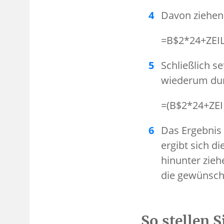
Davon ziehen 
=B$2*24+ZEIL
Schließlich s
wiederum dur
=(B$2*24+ZEIL
Das Ergebnis 
ergibt sich d
hinunter zieh
die gewünscht
So stellen S