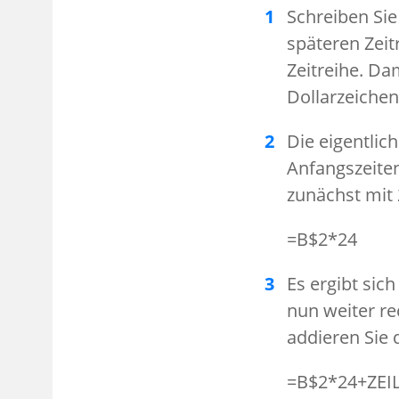
Schreiben Sie
späteren Zeitr
Zeitreihe. Da
Dollarzeichen,
Die eigentlic
Anfangszeiten
zunächst mit 
=B$2*24
Es ergibt sich
nun weiter re
addieren Sie 
=B$2*24+ZEIL