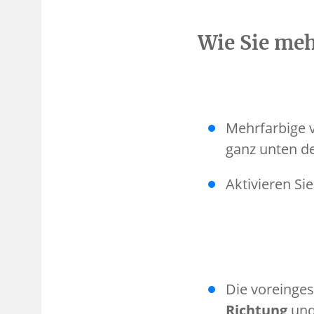
Wie Sie meh
Mehrfarbige v
ganz unten d
Aktivieren Si
Die voreinges
Richtung
un