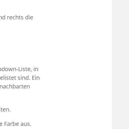
d rechts die
pdown-Liste, in
listet sind. Ein
benachbarten
iten.
 Farbe aus.