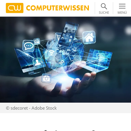
SUCHE
MENÜ
© sdecoret - Adobe Stock