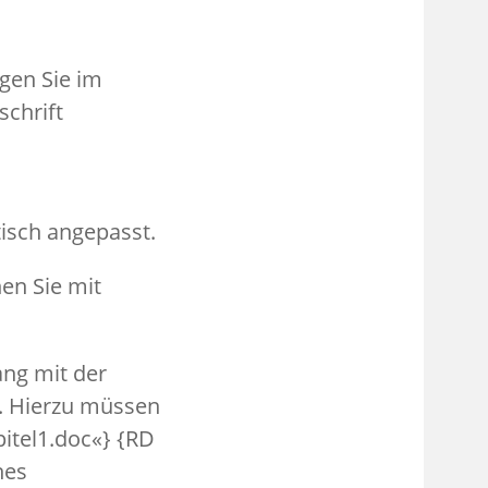
agen Sie im
schrift
isch angepasst.
nen Sie mit
ang mit der
. Hierzu müssen
pitel1.doc«} {RD
hes