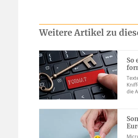
Weitere Artikel zu di
So 
for
Text
Knif
die 
Son
Eur
Micr