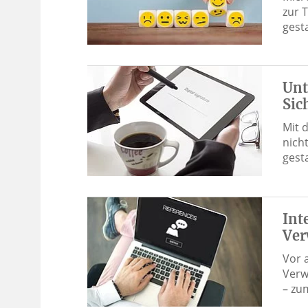
zur 
gest
Unt
Sic
Mit 
nich
gest
Int
Ver
Vor 
Verw
– zum