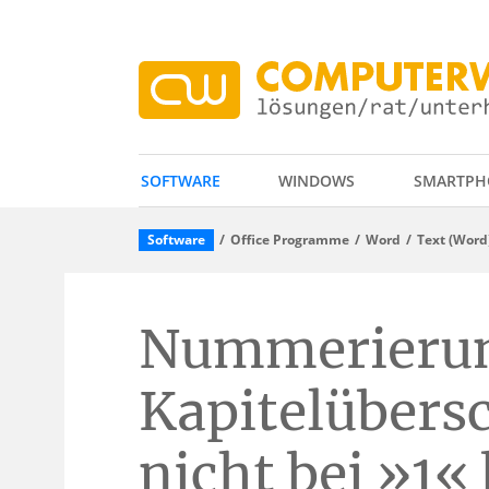
SOFTWARE
WINDOWS
SMARTPH
Software
Office Programme
Word
Text (Word
Nummerierun
Kapitelübersc
nicht bei »1«