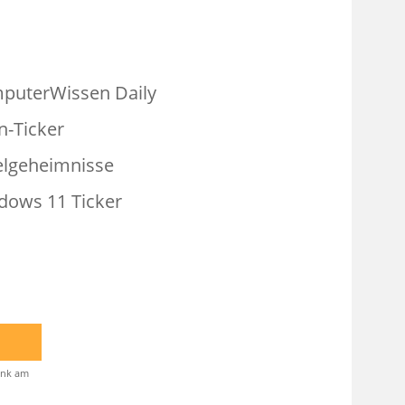
puterWissen Daily
n-Ticker
elgeheimnisse
dows 11 Ticker
Link am