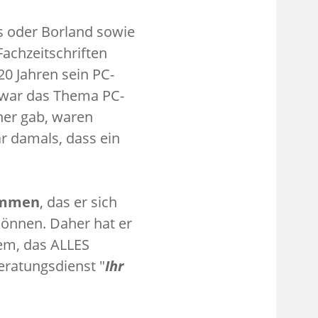
us oder Borland sowie
achzeitschriften
20 Jahren sein PC-
e war das Thema PC-
üher gab, waren
ar damals, dass ein
ommen
, das er sich
können. Daher hat er
tem, das ALLES
eratungsdienst "
Ihr