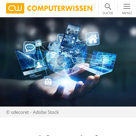
SUCHE
MENÜ
© sdecoret - Adobe Stock