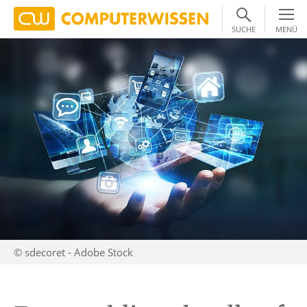
SUCHE
MENÜ
© sdecoret - Adobe Stock