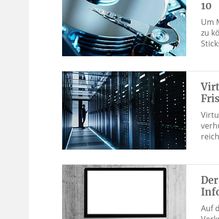
10
Um M
zu k
Stic
Vir
Fri
Virt
verh
reich
Der
Inf
Auf 
Verk