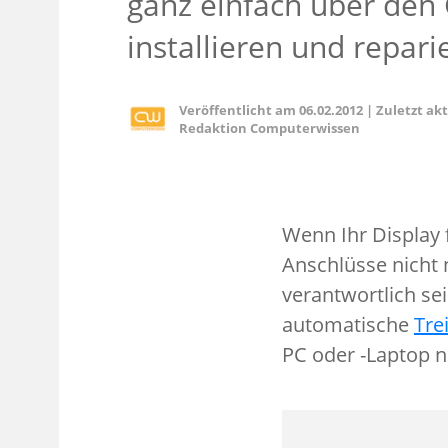
ganz einfach über den
installieren und repari
Veröffentlicht am
06.02.2012
|
Zuletzt ak
Redaktion Computerwissen
Wenn Ihr Display f
Anschlüsse nicht n
verantwortlich se
automatische
Tre
PC oder -Laptop n