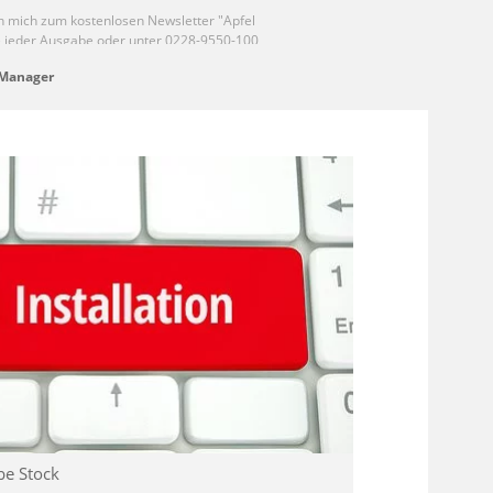
-Manager
be Stock