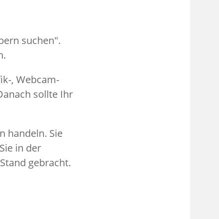
bern suchen".
n.
fik-, Webcam-
anach sollte Ihr
n handeln. Sie
Sie in der
Stand gebracht.